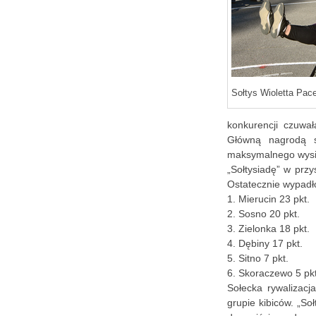
Sołtys Wioletta Pac
konkurencji czuwa
Główną nagrodą s
maksymalnego wysił
„Sołtysiadę” w prz
Ostatecznie wypadło
1. Mierucin 23 pkt.
2. Sosno 20 pkt.
3. Zielonka 18 pkt.
4. Dębiny 17 pkt.
5. Sitno 7 pkt.
6. Skoraczewo 5 pkt
Sołecka rywalizacj
grupie kibiców. „S