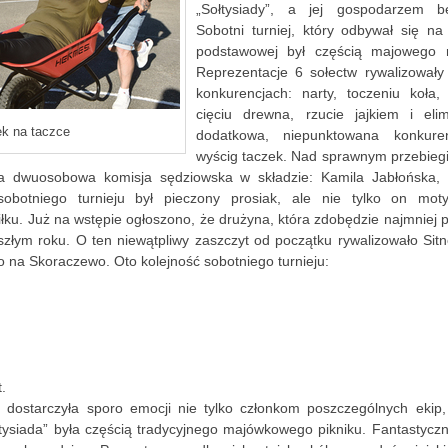
„Sołtysiady”, a jej gospodarzem b
Sobotni turniej, który odbywał się na
podstawowej był częścią majowego r
Reprezentacje 6 sołectw rywalizował
konkurencjach: narty, toczeniu koła,
cięciu drewna, rzucie jajkiem i elim
ek na taczce
dodatkowa, niepunktowana konkurenc
wyścig taczek. Nad sprawnym przebieg
ła dwuosobowa komisja sędziowska w składzie: Kamila Jabłońska, 
obotniego turnieju był pieczony prosiak, ale nie tylko on mot
ku. Już na wstępie ogłoszono, że drużyna, która zdobędzie najmniej p
yszłym roku. O ten niewątpliwy zaszczyt od początku rywalizowało Si
 na Skoraczewo. Oto kolejność sobotniego turnieju:
.
a dostarczyła sporo emocji nie tylko członkom poszczególnych ekip, 
ołtysiada” była częścią tradycyjnego majówkowego pikniku. Fantastycz