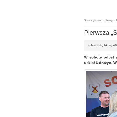
Strona główna
>
Newsy
>
P
Pierwsza „S
Robert Lida, 14 maj 20
W sobotę odbył si
udział 6 drużyn. 