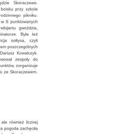
ędzie Skoraczewo.
 boisku przy szkole
odzinnego pikniku.
y w 6 punktowanych
 wbijaniu gwoździa,
inatorze. Była też
ja sołtysa, czyli
iem poszczególnych
Dariusz Kowalczyk.
ywował zespoły do
unktów, zorganizuje
tno ze Skoraczewem.
ale również licznej
na pogoda zachęciła