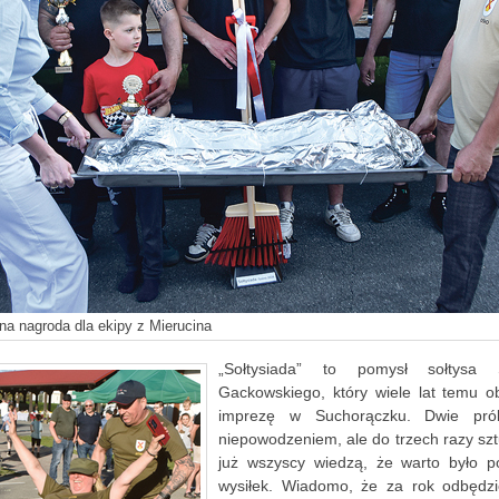
na nagroda dla ekipy z Mierucina
„Sołtysiada” to pomysł sołtysa 
Gackowskiego, który wiele lat temu 
imprezę w Suchorączku. Dwie prób
niepowodzeniem, ale do trzech razy sztu
już wszyscy wiedzą, że warto było po
wysiłek. Wiadomo, że za rok odbędzi