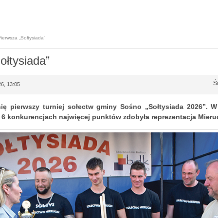
ierwsza „Sołtysiada”
ołtysiada”
Ś
26, 13:05
ę pierwszy turniej sołectw gminy Sośno „Sołtysiada 2026”. W 
W 6 konkurencjach najwięcej punktów zdobyła reprezentacja Mieru