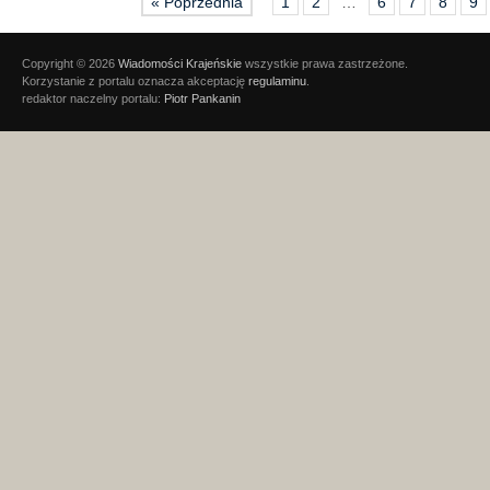
« Poprzednia
1
2
…
6
7
8
9
Copyright © 2026
Wiadomości Krajeńskie
wszystkie prawa zastrzeżone.
Korzystanie z portalu oznacza akceptację
regulaminu
.
redaktor naczelny portalu:
Piotr Pankanin