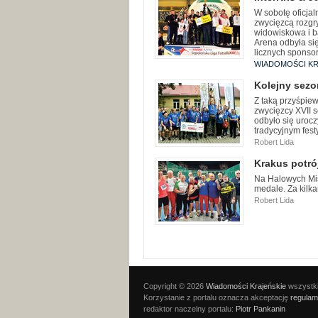
W sobotę oficjal
zwycięzcą rozgr
widowiskowa i ba
Arena odbyła się
licznych sponso
WIADOMOŚCI KR
Kolejny sezo
Z taką przyśpiew
zwycięzcy XVII s
odbyło się uroc
tradycyjnym fes
Robert Lida
Krakus potrój
Na Halowych Mis
medale. Za kilka
Robert Lida
Copyright © 2026
Wiadomości Krajeńskie
wszystki
Korzystanie z portalu oznacza akceptację
regulam
redaktor naczelny portalu:
Piotr Pankanin