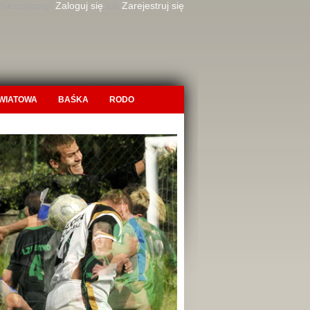
 Nieznajomy!
Zaloguj się
lub
Zarejestruj się
OWIATOWA
BAŚKA
RODO