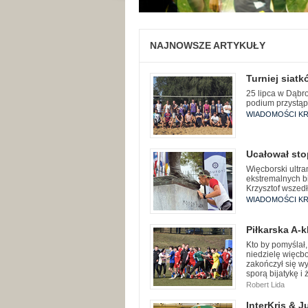
NAJNOWSZE ARTYKUŁY
Turniej siat
25 lipca w Dąbro
podium przystąp
WIADOMOŚCI KR
Ucałował st
Więcborski ultra
ekstremalnych b
Krzysztof wszed
WIADOMOŚCI KR
Piłkarska A-k
Kto by pomyślał,
niedzielę więcb
zakończył się w
sporą bijatykę i
Robert Lida
InterKris & J