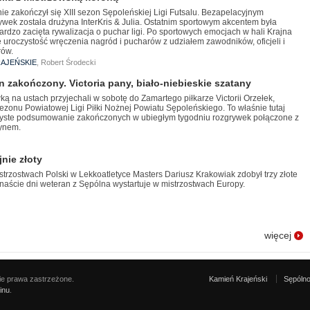
nie zakończył się XIII sezon Sępoleńskiej Ligi Futsalu. Bezapelacyjnym
ywek została drużyna InterKris & Julia. Ostatnim sportowym akcentem była
rdzo zacięta rywalizacja o puchar ligi. Po sportowych emocjach w hali Krajna
 uroczystość wręczenia nagród i pucharów z udziałem zawodników, oficjeli i
rów.
AJEŃSKIE
, Robert Środecki
n zakończony. Victoria pany, biało-niebieskie szatany
ką na ustach przyjechali w sobotę do Zamartego piłkarze Victorii Orzełek,
ezonu Powiatowej Ligi Piłki Nożnej Powiatu Sępoleńskiego. To właśnie tutaj
zyste podsumowanie zakończonych w ubiegłym tygodniu rozgrywek połączone z
tynem.
nie złoty
trzostwach Polski w Lekkoatletyce Masters Dariusz Krakowiak zdobył trzy złote
naście dni weteran z Sępólna wystartuje w mistrzostwach Europy.
więcej
e prawa zastrzeżone.
Kamień Krajeński
Sępólno
inu
.