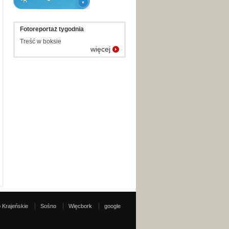
Fotoreportaż tygodnia
Treść w boksie
więcej
 Krajeńskie
Sośno
Więcbork
google