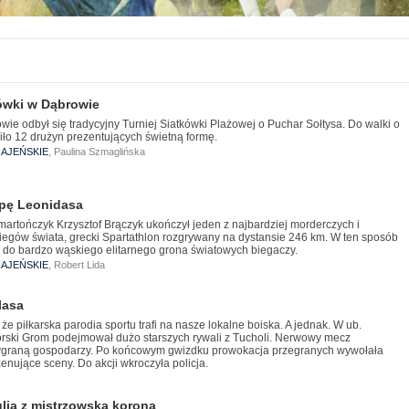
kówki w Dąbrowie
wie odbył się tradycyjny Turniej Siatkówki Plażowej o Puchar Sołtysa. Do walki o
iło 12 drużyn prezentujących świetną formę.
AJEŃSKIE
, Paulina Szmaglińska
opę Leonidasa
martończyk Krzysztof Brączyk ukończył jeden z najbardziej morderczych i
iegów świata, grecki Spartathlon rozgrywany na dystansie 246 km. W ten sposób
ł do bardzo wąskiego elitarnego grona światowych biegaczy.
AJEŃSKIE
, Robert Lida
lasa
 że piłkarska parodia sportu trafi na nasze lokalne boiska. A jednak. W ub.
orski Grom podejmował dużo starszych rywali z Tucholi. Nerwowy mecz
ygraną gospodarzy. Po końcowym gwizdku prowokacja przegranych wywołała
 żenujące sceny. Do akcji wkroczyła policja.
ulia z mistrzowską koroną