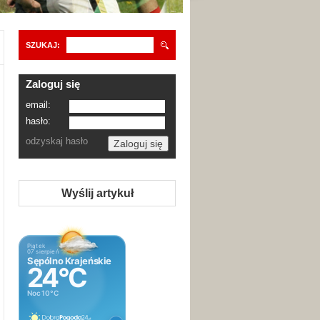
SZUKAJ:
Zaloguj się
email:
hasło:
odzyskaj hasło
Wyślij artykuł