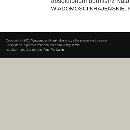
absolutorium burmistrz Natal
WIADOMOŚCI KRAJEŃSKIE
, 
Copyright © 2026
Wiadomości Krajeńskie
wszystkie prawa zastrzeżone.
Korzystanie z portalu oznacza akceptację
regulaminu
.
redaktor naczelny portalu:
Piotr Pankanin