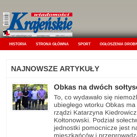
HISTORIA
STRONA GŁÓWNA
SPORT
OGŁOSZENIA DROB
NAJNOWSZE ARTYKUŁY
Obkas na dwóch sołty
To, co wydawało się niemożl
ubiegłego wtorku Obkas ma
rządzi Katarzyna Kiedrowic
Kołtonowski. Podział sołect
jednostki pomocnicze jest 
mieszkańców i przeprowadza