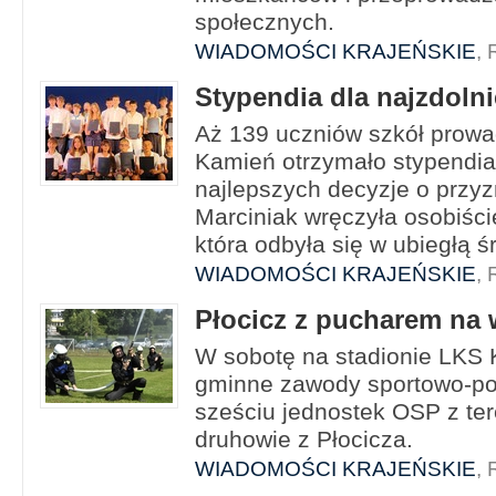
społecznych.
WIADOMOŚCI KRAJEŃSKIE
, 
Stypendia dla najzdoln
Aż 139 uczniów szkół prow
Kamień otrzymało stypendia
najlepszych decyzje o przyz
Marciniak wręczyła osobiści
która odbyła się w ubiegłą ś
WIADOMOŚCI KRAJEŃSKIE
, 
Płocicz z pucharem na
W sobotę na stadionie LKS 
gminne zawody sportowo-poż
sześciu jednostek OSP z ter
druhowie z Płocicza.
WIADOMOŚCI KRAJEŃSKIE
, 