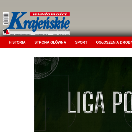
HISTORIA
STRONA GŁÓWNA
SPORT
OGŁOSZENIA DROB