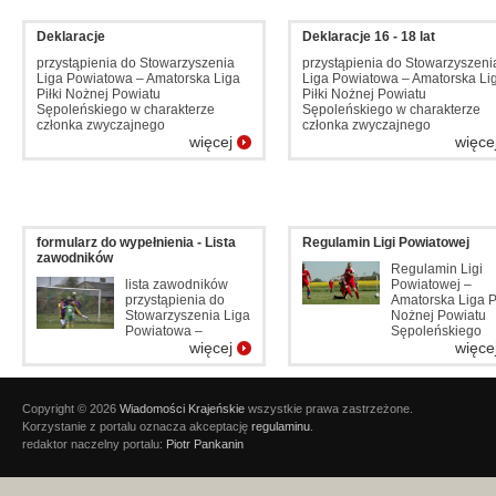
Deklaracje
Deklaracje 16 - 18 lat
przystąpienia do Stowarzyszenia
przystąpienia do Stowarzyszeni
Liga Powiatowa – Amatorska Liga
Liga Powiatowa – Amatorska Li
Piłki Nożnej Powiatu
Piłki Nożnej Powiatu
Sępoleńskiego w charakterze
Sępoleńskiego w charakterze
członka zwyczajnego
członka zwyczajnego
więcej
więce
formularz do wypełnienia - Lista
Regulamin Ligi Powiatowej
zawodników
Regulamin Ligi
lista zawodników
Powiatowej –
przystąpienia do
Amatorska Liga Pi
Stowarzyszenia Liga
Nożnej Powiatu
Powiatowa –
Sępoleńskiego
więcej
więce
Copyright © 2026
Wiadomości Krajeńskie
wszystkie prawa zastrzeżone.
Korzystanie z portalu oznacza akceptację
regulaminu
.
redaktor naczelny portalu:
Piotr Pankanin