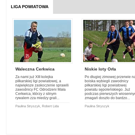
LIGA POWIATOWA
Waleczna Cerkwica
Niskie loty Orła
Za nami już XIII kolejka
Po długiej zimowej przerwie n
piłkarskiej ligi powiatowej, a
boiska wybiegli zawodnicy
największe zaskoczenie sprawili
piłkarskiej ligi powiatowej
zawodnicy FC Odrodzeni Mała
powiatu sępoleńskiego. Już
Cerkwica, którzy z silnym
podczas pierwszych wiosenny
rywalem zza miedzy grali...
zmagań doszło do bardzo...
Paulina Stryszyk, Robert Lida
Paulina Stryszyk