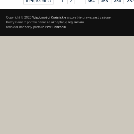
« Poprzednia
1
2
…
354
355
356
35
Copyright © 2026
Wiadomości Krajeńskie
wszystkie prawa zastrzeżone.
Korzystanie z portalu oznacza akceptację
regulaminu
.
redaktor naczelny portalu:
Piotr Pankanin