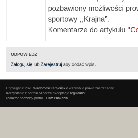
pozbawiony możliwości prow
sportowy ,,Krajna”.
Komentarze do artykułu "
Co
ODPOWIEDZ
Zaloguj się
lub
Zarejestruj
aby dodać wpis.
Copyright © 2026
Wiadomości Krajeńskie
wszystkie prawa zastrzeżone.
Korzystanie z portalu oznacza akceptację
regulaminu
.
redaktor naczelny portalu:
Piotr Pankanin