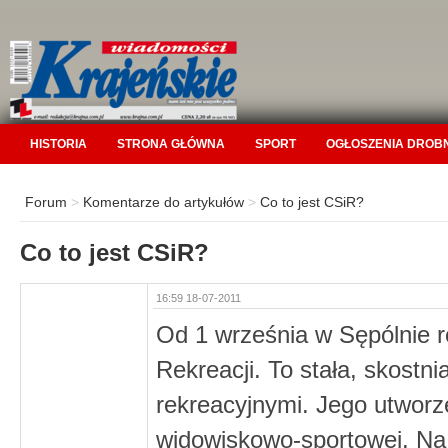
HISTORIA
STRONA GŁÓWNA
SPORT
OGŁOSZENIA DROB
Forum
>
Komentarze do artykułów
>
Co to jest CSiR?
Co to jest CSiR?
16:59 18-07-2011
Od 1 września w Sępólnie r
Rekreacji. To stała, skostn
rekreacyjnymi. Jego utworz
widowiskowo-sportowej. Na