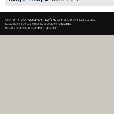
Copyright © 2026
Wiadomości Krajeńskie
wszystkie prawa zastrzeżone.
Korzystanie z portalu oznacza akceptację
regulaminu
.
redaktor naczelny portalu:
Piotr Pankanin