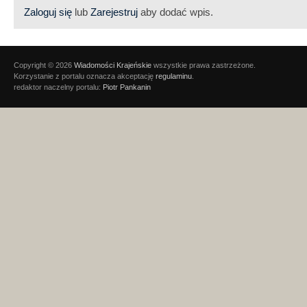
Zaloguj się
lub
Zarejestruj
aby dodać wpis.
Copyright © 2026
Wiadomości Krajeńskie
wszystkie prawa zastrzeżone.
Korzystanie z portalu oznacza akceptację
regulaminu
.
redaktor naczelny portalu:
Piotr Pankanin