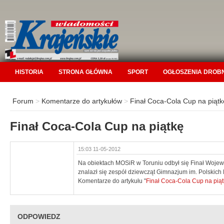
HISTORIA
STRONA GŁÓWNA
SPORT
OGŁOSZENIA DROB
Forum
>
Komentarze do artykułów
>
Finał Coca-Cola Cup na piątk
Finał Coca-Cola Cup na piątkę
15:03 11-05-2012
Na obiektach MOSiR w Toruniu odbył się Finał Woje
znalazł się zespół dziewcząt Gimnazjum im. Polskich
Komentarze do artykułu "
Finał Coca-Cola Cup na pią
ODPOWIEDZ