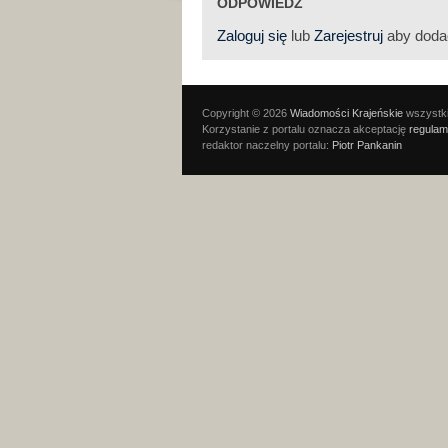
ODPOWIEDZ
Zaloguj się
lub
Zarejestruj
aby doda
Copyright © 2026
Wiadomości Krajeńskie
wszystki
Korzystanie z portalu oznacza akceptację
regulam
redaktor naczelny portalu:
Piotr Pankanin