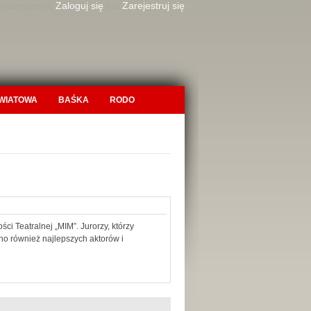
 Nieznajomy!
Zaloguj się
lub
Zarejestruj się
OWIATOWA
BAŚKA
RODO
 Teatralnej „MIM”. Jurorzy, którzy
o również najlepszych aktorów i