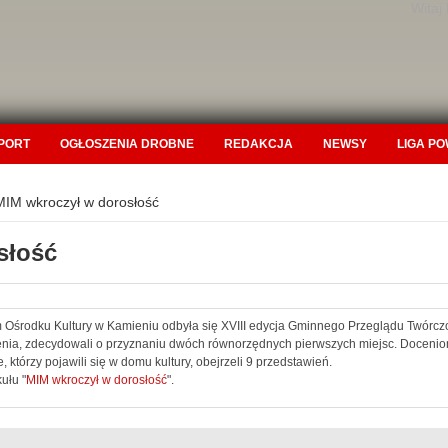
Witaj
PORT
OGŁOSZENIA DROBNE
REDAKCJA
NEWSY
LIGA P
MIM wkroczył w dorosłość
słość
środku Kultury w Kamieniu odbyła się XVIII edycja Gminnego Przeglądu Twórczości
enia, zdecydowali o przyznaniu dwóch równorzędnych pierwszych miejsc. Docenion
 którzy pojawili się w domu kultury, obejrzeli 9 przedstawień.
ułu "
MIM wkroczył w dorosłość
".