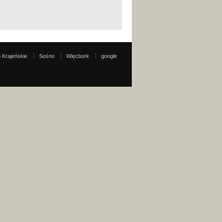
 Krajeńskie
Sośno
Więcbork
google