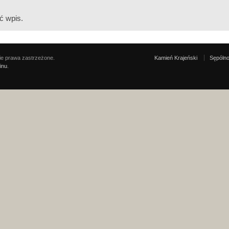
ć wpis.
e prawa zastrzeżone.
Kamień Krajeński
Sępólno
inu
.