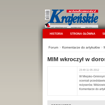
HISTORIA
STRONA GŁÓWNA
S
Forum
>
Komentarze do artykułów
>
MIM wkroczył w doro
23:49 11-05-2012
W Miejsko-Gminnym O
oceniali przedstawi
reżyserów. Widzowie,
Komentarze do artyk