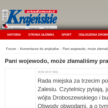
HISTORIA
STRONA GŁÓWNA
SPORT
OGŁOSZENIA DROB
Forum
>
Komentarze do artykułów
>
Pani wojewodo, może złamal
Pani wojewodo, może złamaliśmy pr
16:56 18-07-2011
Rada miejska za trzecim po
Zalesiu. Czytelnicy pytają
wójta Droboszewskiego i bu
Obwody obwodami, a o tym, 