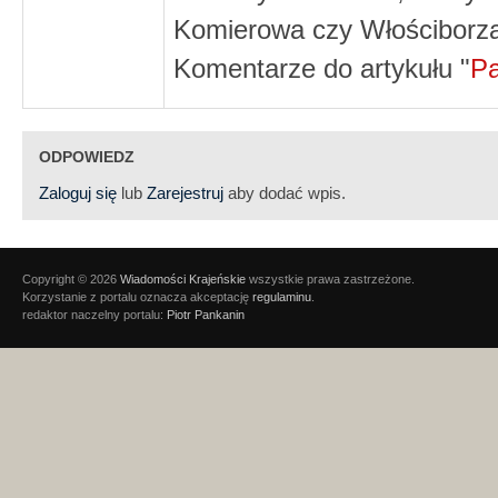
Komierowa czy Włościborza,
Komentarze do artykułu "
Pa
ODPOWIEDZ
Zaloguj się
lub
Zarejestruj
aby dodać wpis.
Copyright © 2026
Wiadomości Krajeńskie
wszystkie prawa zastrzeżone.
Korzystanie z portalu oznacza akceptację
regulaminu
.
redaktor naczelny portalu:
Piotr Pankanin