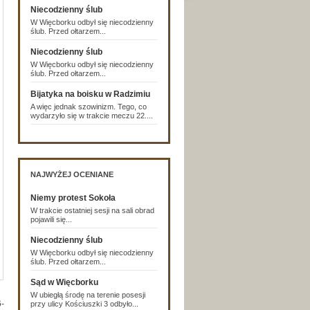
Niecodzienny ślub
W Więcborku odbył się niecodzienny
ślub. Przed ołtarzem...
Niecodzienny ślub
W Więcborku odbył się niecodzienny
ślub. Przed ołtarzem...
Bijatyka na boisku w Radzimiu
A więc jednak szowinizm. Tego, co
wydarzyło się w trakcie meczu 22....
NAJWYŻEJ OCENIANE
Niemy protest Sokoła
W trakcie ostatniej sesji na sali obrad
pojawili się...
Niecodzienny ślub
W Więcborku odbył się niecodzienny
ślub. Przed ołtarzem...
Sąd w Więcborku
W ubiegłą środę na terenie posesji
-
przy ulicy Kościuszki 3 odbyło...