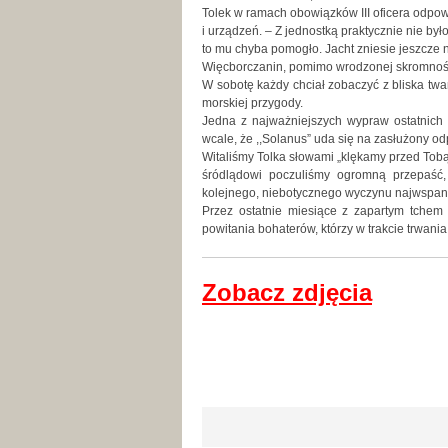
Tolek w ramach obowiązków III oficera odpowi
i urządzeń. – Z jednostką praktycznie nie by
to mu chyba pomogło. Jacht zniesie jeszcze 
Więcborczanin, pomimo wrodzonej skromności
W sobotę każdy chciał zobaczyć z bliska twar
morskiej przygody.
Jedna z najważniejszych wypraw ostatnich lat
wcale, że ,,Solanus” uda się na zasłużony od
Witaliśmy Tolka słowami „klękamy przed Tobą”
śródlądowi poczuliśmy ogromną przepaść, 
kolejnego, niebotycznego wyczynu najwspani
Przez ostatnie miesiące z zapartym tchem
powitania bohaterów, którzy w trakcie trwania
Zobacz zdjęcia