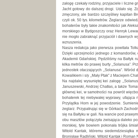
załogę czekały rodziny, przyjaciele i liczne
Jacht gotowy do dalszej drogi. Udało się. 
zmęczony, ale bardzo szczęśliwy kapitan Br
czyli ok. 50 tys. kilometrów. Żeglarze odwie
bohaterów były takie znakomitości jak Aleksa
morskiego w Bydgoszczy oraz Henryk Lewan
nie mogło zabraknąć przyjaciół i dawnych w
wzruszenia.
Nasza redakcja jako pierwsza powitała Tolk
Dzięki uprzejmości jednego z komandorów, 
Akademii Gdańskiej. Pędziliśmy na Bałtyk n
kilka metrów do prawej burty ,,Solanusa”. P
jednostek otaczających ,,Solanusa”. Wśród 
Kowalikiem i s/y ,,Mały Ptak” z Maciejem Ch
Na najdalej wysuniętej kei załogę ,,Solan
Januszewski, Andrzej Chatłas, a także Tomasz
głównej kei, w samotności na powrót więcbo
bohaterek tej niebywałej wyprawy, ufająca
Przylądka Horn w jej powodzenie. Sumienie
żeglarz. Przypatrując się w Górkach Zachodn
się na Bałtyku w gali. Na wancie pod prawym
obu masztów połączyła zwisająca daleko poza
morskiej, tyle bowiem pokonała trójka śmi
Witold Kantak, któremu siedemdziesiątka n
Bronisław Radliński, Witold Kantak i Roman