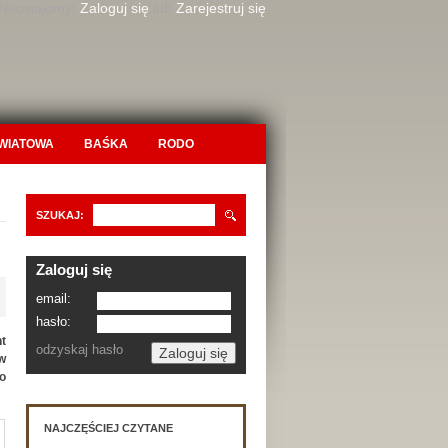
 Nieznajomy!
Zaloguj się
lub
Zarejestruj się
OWIATOWA
BAŚKA
RODO
SZUKAJ:
Zaloguj się
email:
hasło:
ht
odzyskaj hasło
w
o
NAJCZĘŚCIEJ CZYTANE