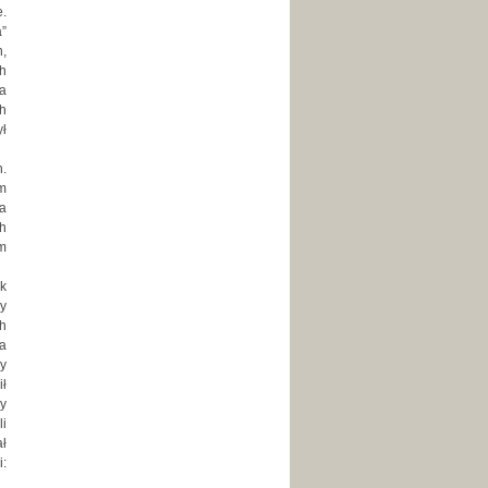
e.
a”
h,
ch
wa
h
ył
h.
ym
na
ch
em
ek
zy
ch
ia
zy
ił
py
li
ał
i: