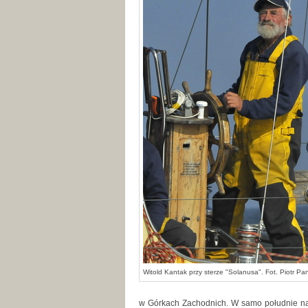
Witold Kantak przy sterze "Solanusa". Fot. Piotr Pa
w Górkach Zachodnich. W samo południe na 