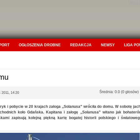
Witaj
PORT
OGŁOSZENIA DROBNE
REDAKCJA
NEWSY
LIGA P
omu
Średnia: 0.0 (0 głosów)
k 2011, 14:20
ryk i pobycie w 20 krajach załoga ,,Solanusa” wróciła do domu. W sobotę jac
hodnich koło Gdańska. Kapitana i załogę ,,Solanusa” witano jak bohateró
kami zapisują kolejną piękną kartę bogatej historii polskiego i światoweg