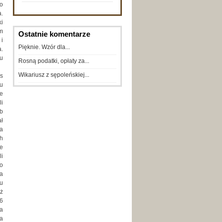
go
a.
ki
m
Ostatnie komentarze
 i
Pięknie. Wzór dla...
.
u
Rosną podatki, opłaty za...
Wikariusz z sępoleńskiej...
s
su
e
i
ób
ał
a
h
ie
i
do
ła
u
uż
6
a
na