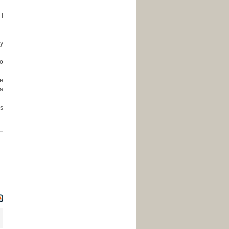
 i
dy
to
ze
a
s