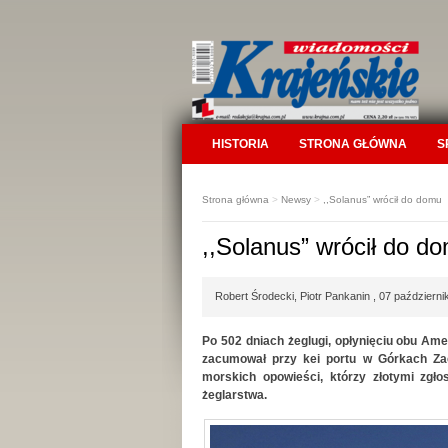
HISTORIA
STRONA GŁÓWNA
S
Strona główna
>
Newsy
>
,,Solanus” wrócił do domu
,,Solanus” wrócił do d
Robert Środecki, Piotr Pankanin , 07 październi
Po 502 dniach żeglugi, opłynięciu obu Ame
zacumował przy kei portu w Górkach Zac
morskich opowieści, którzy złotymi zgłos
żeglarstwa.