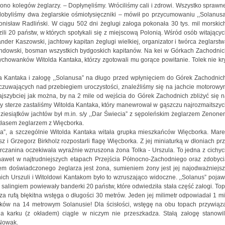
 grono kolegów żeglarzy. – Dopłynęliśmy. Wróciliśmy cali i zdrowi. Wszystko sprawn
Zdobyliśmy dwa żeglarskie ośmiotysięczniki – mówił po przycumowaniu ,,Solanus
onisław Radliński. W ciągu 502 dni żeglugi załoga pokonała 30 tys. mil morskic
dzili 20 państw, w których spotykali się z miejscową Polonią. Wśród osób witający
nder Kaszowski, jachtowy kapitan żeglugi wielkiej, organizator i twórca żeglarst
dowski, bosman wszystkich bydgoskich kapitanów. Na kei w Górkach Zachodnic
ychowanków Witolda Kantaka, którzy zgotowali mu gorące powitanie. Tolek nie kr
a Kantaka i załogę ,,Solanusa” na długo przed wpłynięciem do Górek Zachodnic
czuwających nad przebiegiem uroczystości, znaleźliśmy się na jachcie motorow
ajszybciej jak można, by na 2 mile od wejścia do Górek Zachodnich zbliżyć się 
rzy sterze zastaliśmy Witolda Kantaka, który manewrował w gąszczu najrozmaitszy
dziesiątków jachtów był m.in. s/y ,,Dar Świecia” z sępoleńskim żeglarzem Zenon
atłasem żeglarzem z Więcborka.
usa”, a szczególnie Witolda Kantaka witała grupka mieszkańców Więcborka. Mar
 i Grzegorz Birkholz rozpostarli flagę Więcborka. Z jej miniaturką w dłoniach pr
rczanina oczekiwała wyraźnie wzruszona żona Tolka - Urszula. To jedna z cichy
 nawet w najtrudniejszych etapach Przejścia Północno-Zachodniego oraz zdobyc
m doświadczonego żeglarza jest żona, sumieniem żony jest jej najodważniejs
ich Urszuli i Witoldowi Kantakom było to wzruszająco widoczne. ,,Solanus” pojaw
 salingiem powiewały banderki 20 państw, które odwiedziła stała część załogi. To
 rufą błękitna wstęga o długości 30 metrów. Jeden jej milimetr odpowiadał 1 mi
ałków na 14 metrowym Solanusie! Dla ścisłości, wstęgę na obu topach przywiąz
a karku (z okładem) ciągle w niczym nie przeszkadza. Stałą załogę stanowil
 Nowak.