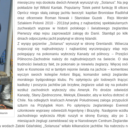
miesięczny rejs dookoła dwóch Ameryk wyruszył s/y ,,Solanus”. Na je
pokładzie był Witold Kantak. Popularny Tolek pełnił funkcję III oficer
Oprócz niego stałą załogę jachtu tworzyli: kapitan Bronisław Radlińs
oraz oficerowie Roman Nowak i Stanisław Guzek . Rejs Morski
Szlakiem Polonii 2010 - 2011był jedną z najbardziej spektakularnych
zuchwałych wypraw w historii polskiego i światowego żeglarstwa
Pierwszy etap rejsu zaprowadził załogę do Danii. Stamtąd po kilk
dniach odpoczynku jacht popłynął w stronę Islandii.
Z wyspy gejzerów ,,Solanus” wyruszył w stronę Grenlandii. Wówcza
rozpoczął się najtrudniejszy i najbardziej wyczerpujący etap rej
polegający na pokonaniu wybrzeży Kanady od północy. – Przejści
Północno-Zachodnie należy do najtrudniejszych na świecie. O skal
trudności świadczy fakt, że pokonało je niewielu żeglarzy. Więcej os
było w Kosmosie niż w tamtym rejonie świata na jachcie – komentow
wyczyn swoich kolegów Antoni Bigaj, komandor sekcji żeglarstw
morskiego bydgoskiego klubu. Po opłynięciu gór lodowych tnącyc
kadłuby i poszycia jachtów jak brzytew, żeglarze udali się na połudn
wzdłuż zachodnich wybrzeży obu Ameryk. Po drodze odwiedzil
Kanadę, Stany Zjednoczone, Meksyk, Ekwador, aby w końcu dotrzeć 
Chile. Na odległych krańcach Ameryki Południowej załoga przypuści
szturm na Przylądek Horn. Po opłynięciu żeglarskiego Everest
członkowie wyprawy odwiedzili Argentynę i Brazylię. Następnie wzdł
nkanin
zachodniego wybrzeża Afryki ruszyli w stronę Europy, aby po 1
miesiącach żeglugi zameldować się w Narodowym Centrum Żeglarstw
wodach Zatoki Gdańskiej ,,Solanusa” witało kilkanaście jachtów. Na nabrzeżu 