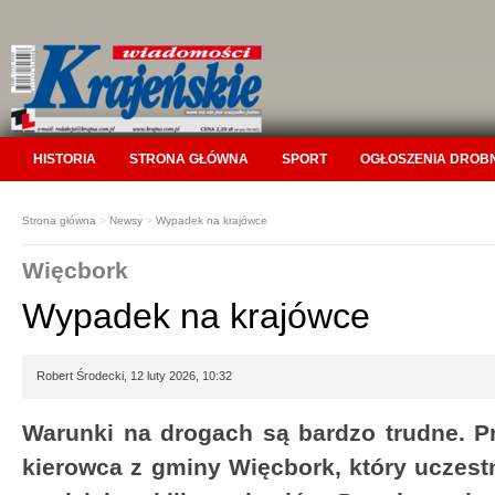
HISTORIA
STRONA GŁÓWNA
SPORT
OGŁOSZENIA DROB
Strona główna
>
Newsy
>
Wypadek na krajówce
Więcbork
Wypadek na krajówce
Robert Środecki, 12 luty 2026, 10:32
Warunki na drogach są bardzo trudne. Pr
kierowca z gminy Więcbork, który uczes