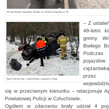
Do groźnego wypadku doszło na drodze krajowej nr 25
– Z ustale
49-letni 
gminy Wi
Białego B
Podczas
pojazdów
ciężarów
przez 3
Opel zderzył się z ciężarówką i wypadł z drogi
województw
się w przeciwnym kierunku – relacjonuje 
Powiatowej Policji w Człuchowie.
Ogółem w zdarzeniu brały udział 4 poj