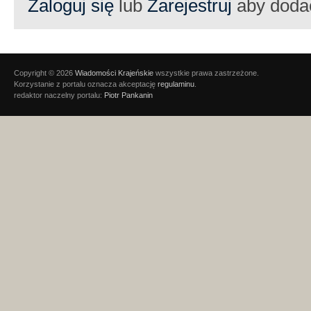
Zaloguj się
lub
Zarejestruj
aby doda
Copyright © 2026
Wiadomości Krajeńskie
wszystkie prawa zastrzeżone.
Korzystanie z portalu oznacza akceptację
regulaminu
.
redaktor naczelny portalu:
Piotr Pankanin