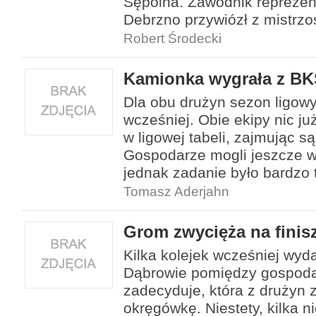
Sępólna. Zawodnik reprezen
Debrzno przywiózł z mistrzo
Robert Środecki
Kamionka wygrała z B
Dla obu drużyn sezon ligowy
wcześniej. Obie ekipy nic ju
w ligowej tabeli, zajmując s
Gospodarze mogli jeszcze w
jednak zadanie było bardzo 
Tomasz Aderjahn
Grom zwycięża na finis
Kilka kolejek wcześniej wyd
Dąbrowie pomiędzy gospod
zadecyduje, która z drużyn 
okręgówkę. Niestety, kilka 