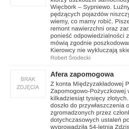
Więcbork – Sypniewo. Luźny
pędzących pojazdów niszczył
wiemy, co mamy robić. Pisz
remont nawierzchni oraz zar
ponieść odpowiedzialności za
mówią zgodnie poszkodowani
Kierowcy nie wykluczają sk
Robert Środecki
Afera zapomogowa
Z konta Międzyzakładowej P
Zapomogowo-Pożyczkowej w
kilkadziesiąt tysięcy złotych. 
doszło do przywłaszczenia
zgromadzonych przez człon
dotychczasowych ustaleń pol
wyprowadziła 54-letnia Zdzi