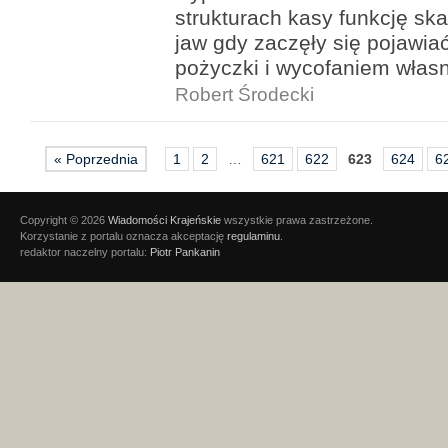
strukturach kasy funkcję sk
jaw gdy zaczęły się pojawi
pożyczki i wycofaniem włas
Robert Środecki
« Poprzednia
1
2
…
621
622
623
624
6
Copyright © 2026
Wiadomości Krajeńskie
wszystkie prawa zastrzeżone.
Korzystanie z portalu oznacza akceptację
regulaminu
.
redaktor naczelny portalu:
Piotr Pankanin