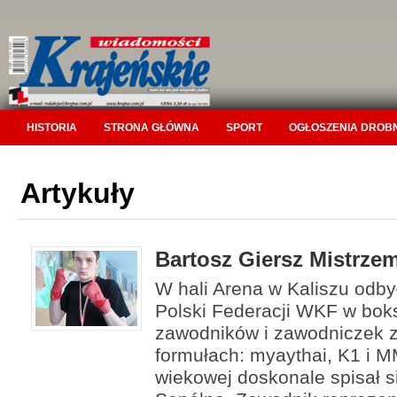
HISTORIA
STRONA GŁÓWNA
SPORT
OGŁOSZENIA DROB
Artykuły
Bartosz Giersz Mistrzem
W hali Arena w Kaliszu odby
Polski Federacji WKF w boks
zawodników i zawodniczek z
formułach: myaythai, K1 i M
wiekowej doskonale spisał s