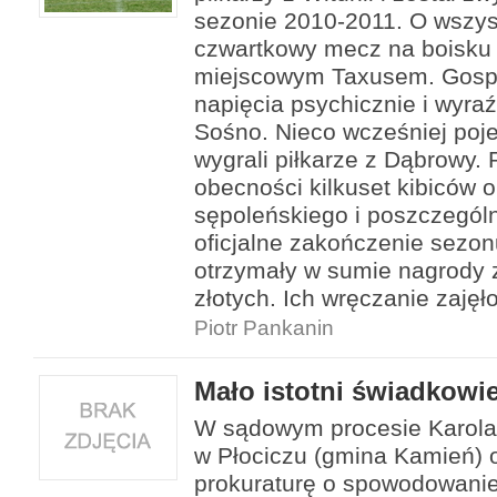
sezonie 2010-2011. O wszys
czwartkowy mecz na boisku
miejscowym Taxusem. Gospo
napięcia psychicznie i wyraź
Sośno. Nieco wcześniej poje
wygrali piłkarze z Dąbrowy.
obecności kilkuset kibiców 
sępoleńskiego i poszczegól
oficjalne zakończenie sezo
otrzymały w sumie nagrody z
złotych. Ich wręczanie zajęł
Piotr Pankanin
Mało istotni świadkowi
W sądowym procesie Karola
w Płociczu (gmina Kamień) 
prokuraturę o spowodowanie 