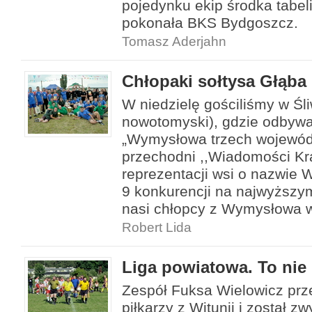
pojedynku ekip środka tabe
pokonała BKS Bydgoszcz.
Tomasz Aderjahn
Chłopaki sołtysa Głąba 
W niedzielę gościliśmy w Śli
nowotomyski), gdzie odbywał 
„Wymysłowa trzech wojewódz
przechodni ,,Wiadomości Kra
reprezentacji wsi o nazwie
9 konkurencji na najwyższym
nasi chłopcy z Wymysłowa w
Robert Lida
Liga powiatowa. To nie
Zespół Fuksa Wielowicz prze
piłkarzy z Witunii i został z