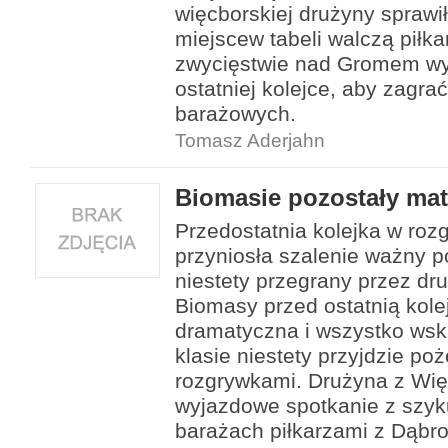
więcborskiej drużyny sprawił
miejscew tabeli walczą piłk
zwycięstwie nad Gromem wy
ostatniej kolejce, aby zagr
barażowych.
Tomasz Aderjahn
Biomasie pozostały ma
Przedostatnia kolejka w roz
przyniosła szalenie ważny p
niestety przegrany przez dr
Biomasy przed ostatnią kole
dramatyczna i wszystko wska
klasie niestety przyjdzie po
rozgrywkami. Drużyna z Wię
wyjazdowe spotkanie z szyk
barażach piłkarzami z Dąbr