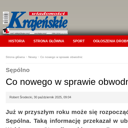
HISTORIA
STRONA GŁÓWNA
SPORT
OGŁOSZENIA DROB
Strona główna
>
Newsy
>
Co nowego w sprawie obwodnic
Sępólno
Co nowego w sprawie obwodn
Robert Środecki, 30 październik 2025, 09:04
Już w przyszłym roku może się rozpocz
Sępólna. Taką informację przekazał w ub