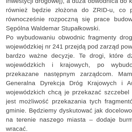
inwestycji drogowej), a duża obwodnica do 
również będzie złożona do ZRID-u, co 
równocześnie rozpoczną się prace budowl
Sępólna Waldemar Stupałkowski.
Po wybudowaniu obwodnic fragmenty drogi
wojewódzkiej nr 241 przejdą pod zarząd pow
bardzo ważne decyzje. Te drogi, które d
wojewódzkich i krajowych, po wybud
przekazane następnym zarządcom. Mamy
Generalna Dyrekcja Dróg Krajowych i A
wojewódzkich chcą je przekazać szczebel n
jest możliwość przekazania tych fragmentó
gminie. Będziemy dyskutować jak docelow
na terenie naszego miasta – dodaje burm
wracać.