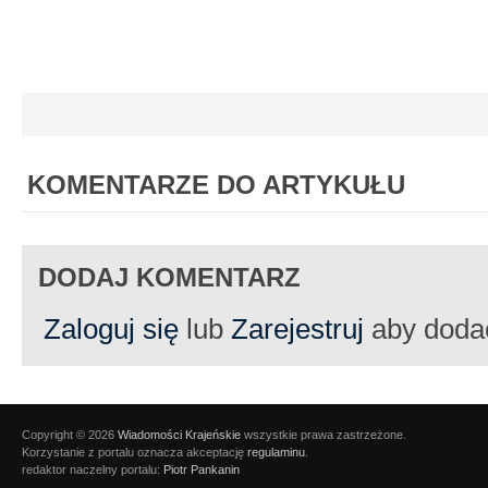
KOMENTARZE DO ARTYKUŁU
DODAJ KOMENTARZ
Zaloguj się
lub
Zarejestruj
aby doda
Copyright © 2026
Wiadomości Krajeńskie
wszystkie prawa zastrzeżone.
Korzystanie z portalu oznacza akceptację
regulaminu
.
redaktor naczelny portalu:
Piotr Pankanin