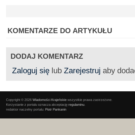
KOMENTARZE DO ARTYKUŁU
DODAJ KOMENTARZ
Zaloguj się
lub
Zarejestruj
aby doda
Copyright © 2026
Wiadomości Krajeńskie
wszystkie prawa zastrzeżone.
Korzystanie z portalu oznacza akceptację
regulaminu
.
redaktor naczelny portalu:
Piotr Pankanin