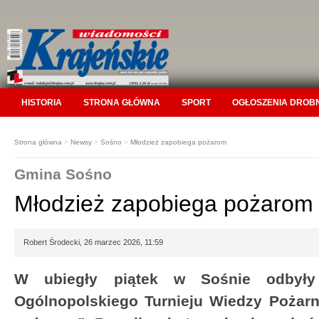
HISTORIA
STRONA GŁÓWNA
SPORT
OGŁOSZENIA DROB
Strona główna
>
Newsy
>
Sośno
>
Młodzież zapobiega pożarom
Gmina Sośno
Młodzież zapobiega pożarom
Robert Środecki, 26 marzec 2026, 11:59
W ubiegły piątek w Sośnie odbyły 
Ogólnopolskiego Turnieju Wiedzy Pożarn