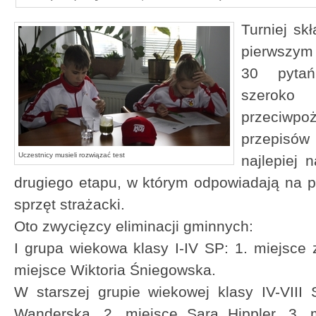
Turniej sk
pierwszym
30 pytań
szerok
przeciw
przepisów
Uczestnicy musieli rozwiązać test
najlepiej 
drugiego etapu, w którym odpowiadają na p
sprzęt strażacki.
Oto zwycięzcy eliminacji gminnych:
I grupa wiekowa klasy I-IV SP: 1. miejsce 
miejsce Wiktoria Śniegowska.
W starszej grupie wiekowej klasy IV-VIII
Wanderska, 2. miejsce Sara Hippler, 3.