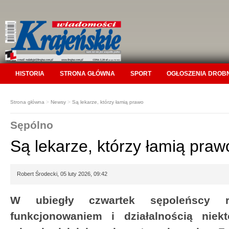
HISTORIA
STRONA GŁÓWNA
SPORT
OGŁOSZENIA DROB
Strona główna
>
Newsy
>
Są lekarze, którzy łamią prawo
Sępólno
Są lekarze, którzy łamią praw
Robert Środecki, 05 luty 2026, 09:42
W ubiegły czwartek sępoleńscy r
funkcjonowaniem i działalnością niek