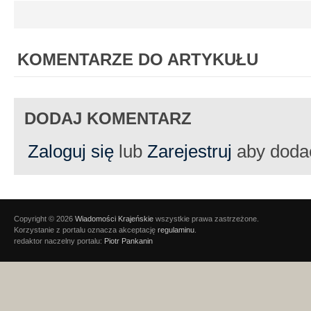
KOMENTARZE DO ARTYKUŁU
DODAJ KOMENTARZ
Zaloguj się
lub
Zarejestruj
aby doda
Copyright © 2026
Wiadomości Krajeńskie
wszystkie prawa zastrzeżone.
Korzystanie z portalu oznacza akceptację
regulaminu
.
redaktor naczelny portalu:
Piotr Pankanin