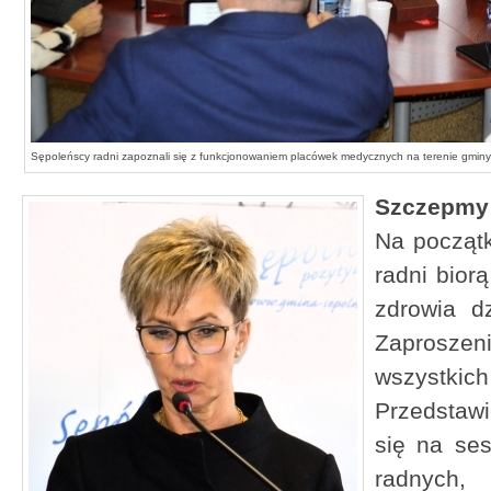
Sępoleńscy radni zapoznali się z funkcjonowaniem placówek medycznych na terenie gminy
Szczepmy 
Na począt
radni bior
zdrowia dz
Zaprosz
wszystki
Przedstawi
się na ses
radnych,