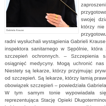
zaprosze
przygotowa
swojej dzi
którzy nie
Gabriela Krause
przygotow
radni wysłuchali wystąpienia Gabrieli Krau
inspektora sanitarnego w Sępólnie, któr
szczepień ochronnych. – Szczepienia 
osiągnięć medycyny. Mogą uchronić nas 
Niestety są lekarze, którzy przyjmując pry
od szczepień. Są lekarze, którzy łamią pra
obowiązek szczepień – powiedziała Gabriel
W tym samym tonie wypowiadała się 
reprezentująca Stację Opieki Długotermino