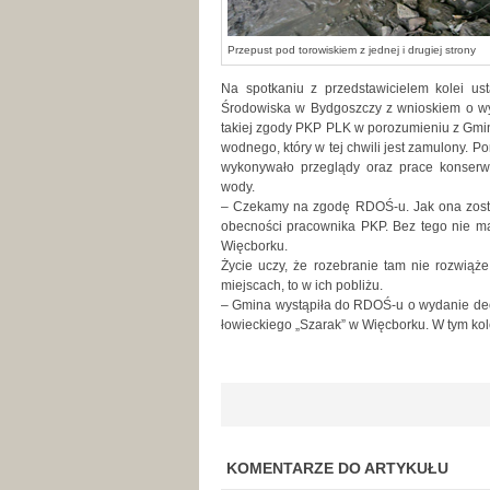
Przepust pod torowiskiem z jednej i drugiej strony
Na spotkaniu z przedstawicielem kolei us
Środowiska w Bydgoszczy z wnioskiem o wy
takiej zgody PKP PLK w porozumieniu z Gmin
wodnego, który w tej chwili jest zamulony. 
wykonywało przeglądy oraz prace konserw
wody.
– Czekamy na zgodę RDOŚ-u. Jak ona zostan
obecności pracownika PKP. Bez tego nie m
Więcborku.
Życie uczy, że rozebranie tam nie rozwiąż
miejscach, to w ich pobliżu.
– Gmina wystąpiła do RDOŚ-u o wydanie decyz
łowieckiego „Szarak” w Więcborku. W tym kole
KOMENTARZE DO ARTYKUŁU