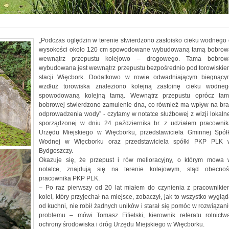
„Podczas oględzin w terenie stwierdzono zastoisko cieku wodnego
wysokości około 120 cm spowodowane wybudowaną tamą bobrow
wewnątrz przepustu kolejowo – drogowego. Tama bobrow
wybudowana jest wewnątrz przepustu bezpośrednio pod torowiskie
stacji Więcbork. Dodatkowo w rowie odwadniającym biegnący
wzdłuż torowiska znaleziono kolejną zastoinę cieku wodneg
spowodowaną kolejną tamą. Wewnątrz przepustu oprócz tam
bobrowej stwierdzono zamulenie dna, co również ma wpływ na bra
odprowadzenia wody” - czytamy w notatce służbowej z wizji lokaln
sporządzonej w dniu 24 października br. z udziałem pracownik
Urzędu Miejskiego w Więcborku, przedstawiciela Gminnej Spółk
Wodnej w Więcborku oraz przedstawiciela spółki PKP PLK 
Bydgoszczy.
Okazuje się, że przepust i rów melioracyjny, o którym mowa 
notatce, znajdują się na terenie kolejowym, stąd obecnoś
pracownika PKP PLK.
– Po raz pierwszy od 20 lat miałem do czynienia z pracownikie
kolei, który przyjechał na miejsce, zobaczył, jak to wszystko wyglą
od kuchni, nie robił żadnych uników i starał się pomóc w rozwiązan
problemu – mówi Tomasz Fifielski, kierownik referatu rolnictwa
ochrony środowiska i dróg Urzędu Miejskiego w Więcborku.