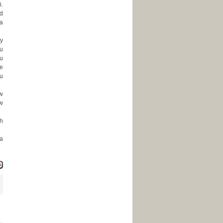
.
od
a
y
u
ku
ie
u
 w
w
ch
ła