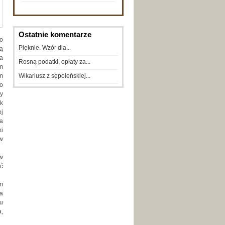
Ostatnie komentarze
 o
Pięknie. Wzór dla...
ą
a
Rosną podatki, opłaty za...
m
m
Wikariusz z sępoleńskiej...
o
y
k
ej
a
i
w
w
ć
m
da
iu
,