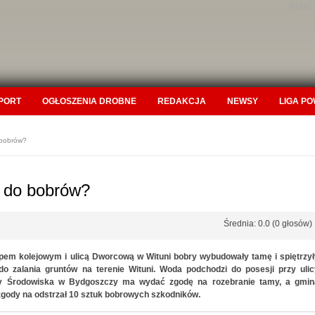
Witaj
PORT
OGŁOSZENIA DROBNE
REDAKCJA
NEWSY
LIGA P
 bobrów?
ć do bobrów?
Średnia: 0.0 (0 głosów)
ypem kolejowym i ulicą Dworcową w Wituni bobry wybudowały tamę i spiętrzył
o zalania gruntów na terenie Wituni. Woda podchodzi do posesji przy ulic
ony Środowiska w Bydgoszczy ma wydać zgodę na rozebranie tamy, a gmin
zgody na odstrzał 10 sztuk bobrowych szkodników.