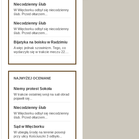
Niecodzienny ślub
W Więcborku odbył się niecodzienny
ślub. Przed ołtarzem...
Niecodzienny ślub
W Więcborku odbył się niecodzienny
ślub. Przed ołtarzem...
Bijatyka na boisku w Radzimiu
A więc jednak szowinizm. Tego, co
wydarzyło się w trakcie meczu 22....
NAJWYŻEJ OCENIANE
Niemy protest Sokoła
W trakcie ostatniej sesji na sali obrad
pojawili się...
Niecodzienny ślub
W Więcborku odbył się niecodzienny
ślub. Przed ołtarzem...
Sąd w Więcborku
W ubiegłą środę na terenie posesji
przy ulicy Kościuszki 3 odbyło...