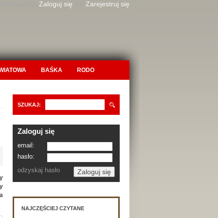
 Nieznajomy!
Zaloguj się
lub
Zarejestruj się
OWIATOWA
BAŚKA
RODO
SZUKAJ:
Zaloguj się
email:
hasło:
odzyskaj hasło
y
y
a
NAJCZĘŚCIEJ CZYTANE