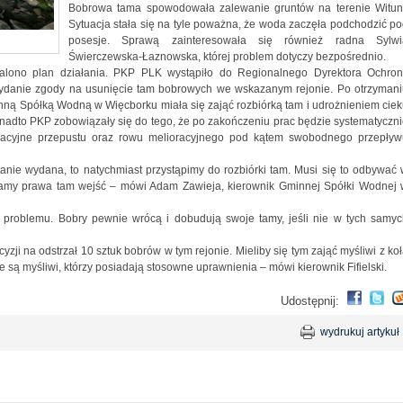
Bobrowa tama spowodowała zalewanie gruntów na terenie Wituni
Sytuacja stała się na tyle poważna, że woda zaczęła podchodzić p
posesje. Sprawą zainteresowała się również radna Sylwi
Świerczewska-Łaznowska, której problem dotyczy bezpośrednio.
talono plan działania. PKP PLK wystąpiło do Regionalnego Dyrektora Ochron
danie zgody na usunięcie tam bobrowych we wskazanym rejonie. Po otrzymani
ną Spółką Wodną w Więcborku miała się zająć rozbiórką tam i udrożnieniem cie
Ponadto PKP zobowiązały się do tego, że po zakończeniu prac będzie systematyczn
acyjne przepustu oraz rowu melioracyjnego pod kątem swobodnego przepływ
ie wydana, to natychmiast przystąpimy do rozbiórki tam. Musi się to odbywać
amy prawa tam wejść – mówi Adam Zawieja, kierownik Gminnej Spółki Wodnej 
e problemu. Bobry pewnie wrócą i dobudują swoje tamy, jeśli nie w tych samy
ji na odstrzał 10 sztuk bobrów w tym rejonie. Mieliby się tym zająć myśliwi z ko
 są myśliwi, którzy posiadają stosowne uprawnienia – mówi kierownik Fifielski.
Udostępnij:
wydrukuj artykuł