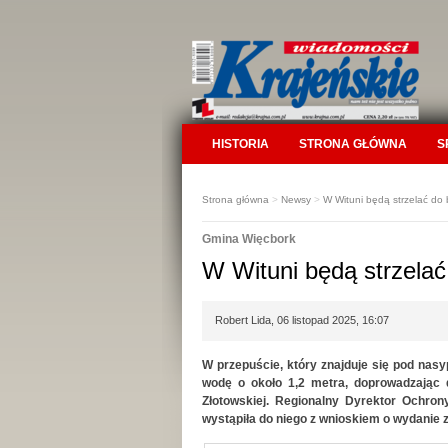
HISTORIA
STRONA GŁÓWNA
S
Strona główna
>
Newsy
>
W Wituni będą strzelać do
Gmina Więcbork
W Wituni będą strzela
Robert Lida, 06 listopad 2025, 16:07
W przepuście, który znajduje się pod nas
wodę o około 1,2 metra, doprowadzając d
Złotowskiej. Regionalny Dyrektor Ochr
wystąpiła do niego z wnioskiem o wydanie 