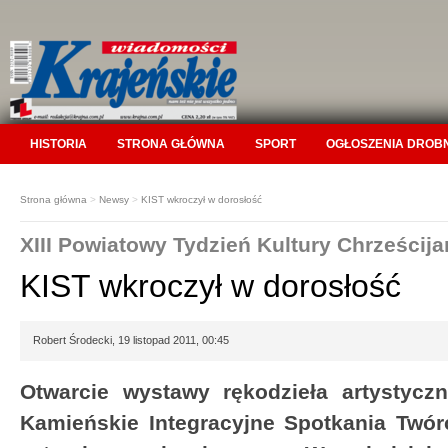
HISTORIA
STRONA GŁÓWNA
SPORT
OGŁOSZENIA DROB
Strona główna
>
Newsy
>
KIST wkroczył w dorosłość
XIII Powiatowy Tydzień Kultury Chrześcija
KIST wkroczył w dorosłość
Robert Środecki, 19 listopad 2011, 00:45
Otwarcie wystawy rękodzieła artystycz
Kamieńskie Integracyjne Spotkania Twórc