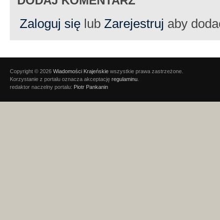
DODAJ KOMENTARZ
Zaloguj się
lub
Zarejestruj
aby doda
Copyright © 2026
Wiadomości Krajeńskie
wszystkie prawa zastrzeżone.
Korzystanie z portalu oznacza akceptację
regulaminu
.
redaktor naczelny portalu:
Piotr Pankanin