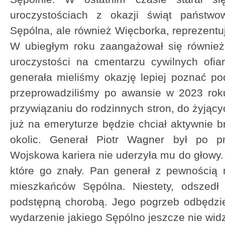
uroczystościach z okazji świąt państwo
Sępólna, ale również Więcborka, reprezentu
W ubiegłym roku zaangażował się również
uroczystości na cmentarzu cywilnych ofi
generała mieliśmy okazję lepiej poznać p
przeprowadziliśmy po awansie w 2023 ro
przywiązaniu do rodzinnych stron, do żyjącyc
już na emeryturze będzie chciał aktywnie b
okolic. Generał Piotr Wagner był po p
Wojskowa kariera nie uderzyła mu do głowy.
które go znały. Pan generał z pewnością 
mieszkańców Sępólna. Niestety, odszedł 
podstępną chorobą. Jego pogrzeb odbędzie
wydarzenie jakiego Sępólno jeszcze nie wid