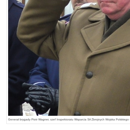
Generał brygady Piotr Wagner, szef Inspektoratu Wsparcia Sił Zbrojnych Wojska Polskiego u