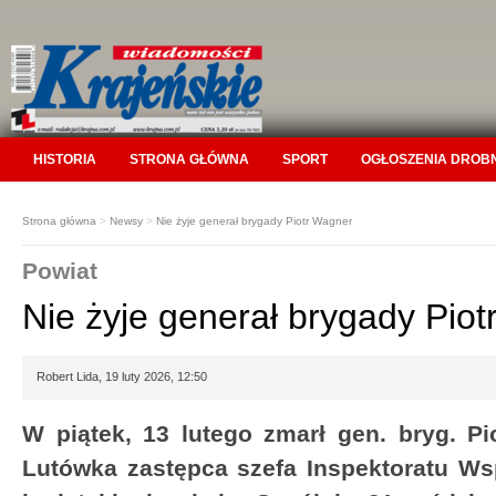
HISTORIA
STRONA GŁÓWNA
SPORT
OGŁOSZENIA DROB
Strona główna
>
Newsy
>
Nie żyje generał brygady Piotr Wagner
Powiat
Nie żyje generał brygady Pio
Robert Lida, 19 luty 2026, 12:50
W piątek, 13 lutego zmarł gen. bryg. P
Lutówka zastępca szefa Inspektoratu Wsp