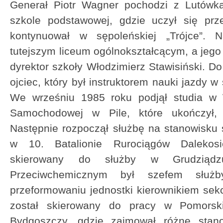
Generał Piotr Wagner pochodzi z Lutówka
szkole podstawowej, gdzie uczył się prz
kontynuował w sępoleńskiej „Trójce”. 
tutejszym liceum ogólnokształcącym, a jeg
dyrektor szkoły Włodzimierz Stawisiński. D
ojciec, który był instruktorem nauki jazdy w 
We wrześniu 1985 roku podjął studia w W
Samochodowej w Pile, które ukończył, u
Następnie rozpoczął służbę na stanowisku
w 10. Batalionie Rurociągów Dalekosi
skierowany do służby w Grudziąd
Przeciwchemicznym był szefem służ
przeformowaniu jednostki kierownikiem sekc
został skierowany do pracy w Pomor
Bydgoszczy, gdzie zajmował różne stano