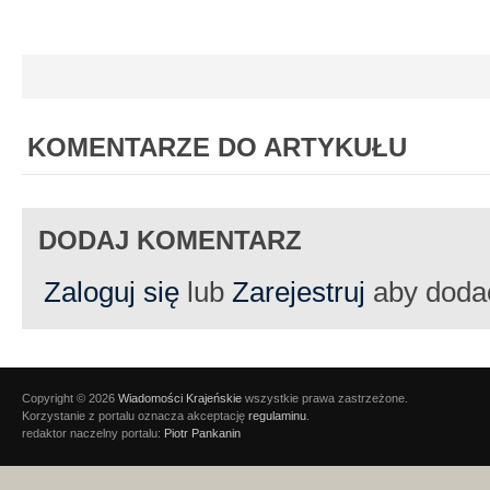
KOMENTARZE DO ARTYKUŁU
DODAJ KOMENTARZ
Zaloguj się
lub
Zarejestruj
aby doda
Copyright © 2026
Wiadomości Krajeńskie
wszystkie prawa zastrzeżone.
Korzystanie z portalu oznacza akceptację
regulaminu
.
redaktor naczelny portalu:
Piotr Pankanin