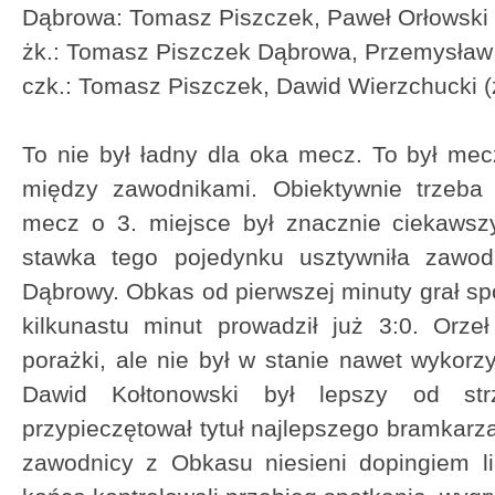
Dąbrowa: Tomasz Piszczek, Paweł Orłowski
żk.: Tomasz Piszczek Dąbrowa, Przemysław
czk.: Tomasz Piszczek, Dawid Wierzchucki (z
To nie był ładny dla oka mecz. To był mecz
między zawodnikami. Obiektywnie trzeba 
mecz o 3. miejsce był znacznie ciekawszy
stawka tego pojedynku usztywniła zawodn
Dąbrowy. Obkas od pierwszej minuty grał spo
kilkunastu minut prowadził już 3:0. Orze
porażki, ale nie był w stanie nawet wykorz
Dawid Kołtonowski był lepszy od st
przypieczętował tytuł najlepszego bramkarza 
zawodnicy z Obkasu niesieni dopingiem li