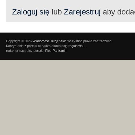
Zaloguj się
lub
Zarejestruj
aby doda
Copyright © 2026
Wiadomości Krajeńskie
wszystkie prawa zastrzeżone.
Korzystanie z portalu oznacza akceptację
regulaminu
.
redaktor naczelny portalu:
Piotr Pankanin