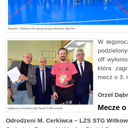
Zespół z Obkasu ma sporą grupę wiernych kibiców
W tegorocz
podzielony
off wyłoni
która zagr
mecz o 3. 
Orzeł Dąb
Mecze o 
Najlepszy bramkarz ligi Dawid Kołtonowski
Odrodzeni M. Cerkiwca – LZS STG Witkow