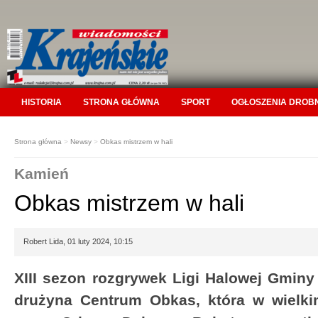
HISTORIA
STRONA GŁÓWNA
SPORT
OGŁOSZENIA DROB
Strona główna
>
Newsy
>
Obkas mistrzem w hali
Kamień
Obkas mistrzem w hali
Robert Lida, 01 luty 2024, 10:15
XIII sezon rozgrywek Ligi Halowej Gminy
drużyna Centrum Obkas, która w wielki