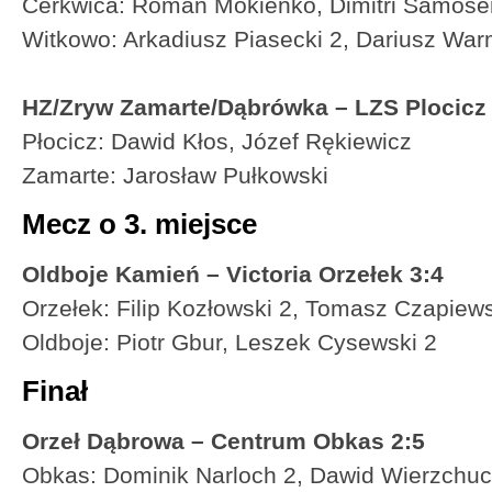
Cerkwica: Roman Mokienko, Dimitri Samose
Witkowo: Arkadiusz Piasecki 2, Dariusz Wa
HZ/Zryw Zamarte/Dąbrówka – LZS Plocicz 
Płocicz: Dawid Kłos, Józef Rękiewicz
Zamarte: Jarosław Pułkowski
Mecz o 3. miejsce
Oldboje Kamień – Victoria Orzełek 3:4
Orzełek: Filip Kozłowski 2, Tomasz Czapiew
Oldboje: Piotr Gbur, Leszek Cysewski 2
Finał
Orzeł Dąbrowa – Centrum Obkas 2:5
Obkas: Dominik Narloch 2, Dawid Wierzchu