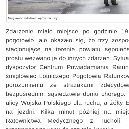
Śmigłowiec wylądował wprost na ulicy
Zdarzenie miało miejsce po godzinie 1
pogotowie, ale okazało się, że trzy zesp
stacjonujące na terenie powiatu sępoleń
prostu wezwano je do innych zdarzeń. Sytua
dyspozytor Centrum Powiadamiania Ratu
śmigłowiec Lotniczego Pogotowia Ratunko
porozumieniu ze strażakami zdecydo
bezpośrednim sąsiedztwie domu chorego. 
ulicy Wojska Polskiego dla ruchu, a żółty 
na jezdni. Kilka minut później na miej
Ratownictwa Medycznego z Tucholi. O