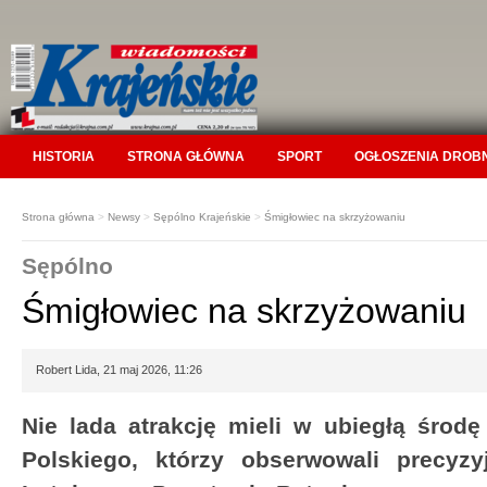
HISTORIA
STRONA GŁÓWNA
SPORT
OGŁOSZENIA DROB
Strona główna
>
Newsy
>
Sępólno Krajeńskie
>
Śmigłowiec na skrzyżowaniu
Sępólno
Śmigłowiec na skrzyżowaniu
Robert Lida, 21 maj 2026, 11:26
Nie lada atrakcję mieli w ubiegłą środ
Polskiego, którzy obserwowali precyz