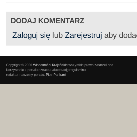
DODAJ KOMENTARZ
Zaloguj się
lub
Zarejestruj
aby doda
Copyright © 2026
Wiadomości Krajeńskie
wszystkie prawa zastrzeżone.
Korzystanie z portalu oznacza akceptację
regulaminu
.
redaktor naczelny portalu:
Piotr Pankanin