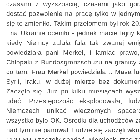
czasami z wyższością, czasami jako gors
dostać pozwolenie na pracę tylko w jedny
się to zmieniło. Takim przełomem był rok 20
i na Ukrainie oceniło - jednak macie fajny k
kiedy Niemcy zalała fala tak zwanej emi
powiedziała pani Merkel, i łamiąc prawo,
Chłopaki z Bundesgrenzschuzu na granicy au
co tam. Frau Merkel powiedziała… Masa ludz
Syrii, Iraku, w dużej mierze bez dokume
Zaczęło się. Już po kilku miesiącach wys
udać. Przestępczość eksplodowała, lud
Niemczech unikać wieczornych spacerów
wszystko było OK. Ośrodki dla uchodźców z
nad tym nie panował. Ludzie się zaczęli wkur
CDU-SPD zaczęły spadać. Niemiecki rząd za