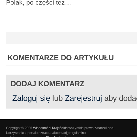
Polak, po części też…
KOMENTARZE DO ARTYKUŁU
DODAJ KOMENTARZ
Zaloguj się
lub
Zarejestruj
aby doda
Copyright © 2026
Wiadomości Krajeńskie
wszystkie prawa zastrzeżone.
Korzystanie z portalu oznacza akceptację
regulaminu
.