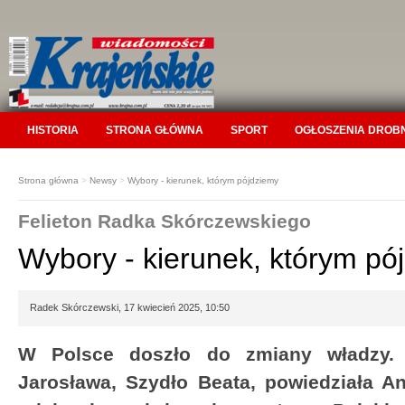
HISTORIA
STRONA GŁÓWNA
SPORT
OGŁOSZENIA DROB
Strona główna
>
Newsy
>
Wybory - kierunek, którym pójdziemy
Felieton Radka Skórczewskiego
Wybory - kierunek, którym pó
Radek Skórczewski, 17 kwiecień 2025, 10:50
W Polsce doszło do zmiany władzy. 
Jarosława, Szydło Beata, powiedziała A