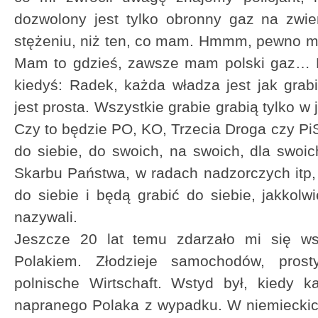
dozwolony jest tylko obronny gaz na zwie
stężeniu, niż ten, co mam. Hmmm, pewno m
Mam to gdzieś, zawsze mam polski gaz… Mó
kiedyś: Radek, każda władza jest jak grabi
jest prosta. Wszystkie grabie grabią tylko w 
Czy to będzie PO, KO, Trzecia Droga czy Pi
do siebie, do swoich, na swoich, dla swoic
Skarbu Państwa, w radach nadzorczych itp, it
do siebie i będą grabić do siebie, jakkolw
nazywali.
Jeszcze 20 lat temu zdarzało mi się ws
Polakiem. Złodzieje samochodów, prosty
polnische Wirtschaft. Wstyd był, kiedy k
napranego Polaka z wypadku. W niemieckic