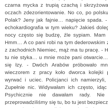
czarna mycka z trupią czachą i skrzyżow
oczach zdezorientowanie. No co, po polsk
Polak? Jeny jak fajnie… napięcie spada. 
echokardiografia w tym wieku? Jakieś dole
nocy często się budzę, źle sypiam. Mam t
Hmm… A co pani robi na tym dederowskim z
z zachodnich Niemiec, mąż ma tu pracę. - H
tu nie styka… u mnie może pani otwarcie…
się łzy. - Dwóch Arabów próbowało mni
wieczorem z pracy koło dworca kolejki p
wyrwać i uciec. Policjanci ich namierzyli, 
Zupełnie nic. Widywałam ich często, idąc 
Psychicznie nie dawałam rady. Ni
przeprowadziliśmy się tu, bo tu jest bezpiec