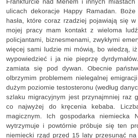
Frankfurcie nad Menem i innych miastach 
ulicach dekoracje Happy Ramadan. Boże 
hasła, które coraz rzadziej pojawiają się w n
mojej pracy mam kontakt z wieloma ludźm
policjantami, biznesmenami, zwykłymi emer
więcej sami ludzie mi mówią, bo wiedzą, i
wypowiedzieć i ja nie pieprzę dyrdymałów
zamiata się pod dywan. Obecnie państw
olbrzymim problemem nielegalnej emigracj
dużym poziomie testosteronu (według danyc
szlaku migracyjnym jest przynajmniej raz g
co najwyżej do kręcenia kebaba. Liczb
magicznym. Ich gospodarka niemiecka N
wytrzymuje i powtórnie próbuje się ten 
niemiecki rząd przed 15 laty przesunąć n