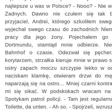
najlepsze u was w Polsce? - Nooo? - Nie
Żadnych. Dawno nie czułem się tak be
przyjaciel, Andrei, którego szkoliłem sw
wyjechał swego czasu do zachodnich Niemi
pracy dla jego żony. Pojechałem go 
Dortmundu, stamtąd mnie odbierze. Nie
Bahnhof o czasie. Odezwał się pęche
korytarzem, strzałka kieruje mnie w prawo 
ostry zapach moczu szczypie lekko w o
naciskam klamkę, otwieram drzwi do mę
naparzają się na ostro… Mniej czarni kontra
mi się sikać. W podskokach wracam na
Spotykam patrol policji. - Tam jest regularna
Toilette, da unten. - Ah so. - Spojrzeli, wzrus