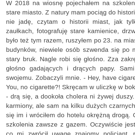
W 2018 na wiosnę pojechałem na szkolen
stare miasto. Z natury mam pociąg do histori
nie jadę, czytam o historii miast, jak t
zaułkach, fotografuję stare kamienice, drzw
było też tym razem, ruszyłem po 23. na mia
budynków, niewiele osób szwenda się po mi
stary bruk. Nagle robi się głośno. Zza zakrę
głośno gadających i drących papy. Sami
swojemu. Zobaczyli mnie. - Hey, have cigar
You, no cigarette?! Skręcam w uliczkę w bok.
- drą się, a dookoła cholera ni żywej dusz
karmiony, ale sam na kilku dużych czarny
się im i wróciłem do hotelu okrężną drogą.
szkolenia zawsze z gazem. Oczywiście jest
co mi zwrócił uwagę znajomy policjant,