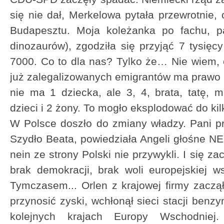
się nie dał, Merkelowa pytała przewrotnie,
Budapesztu. Moja koleżanka po fachu, p
dinozaurów), zgodziła się przyjąć 7 tysięc
7000. Co to dla nas? Tylko że… Nie wiem, c
już zalegalizowanych emigrantów ma prawo 
nie ma 1 dziecka, ale 3, 4, brata, tatę,
dzieci i 2 żony. To mogło eksplodować do kil
W Polsce doszło do zmiany władzy. Pani p
Szydło Beata, powiedziała Angeli głośne NE
nein ze strony Polski nie przywykli. I się z
brak demokracji, brak woli europejskiej ws
Tymczasem... Orlen z krajowej firmy zacz
przynosić zyski, wchłonął sieci stacji ben
kolejnych krajach Europy Wschodnie