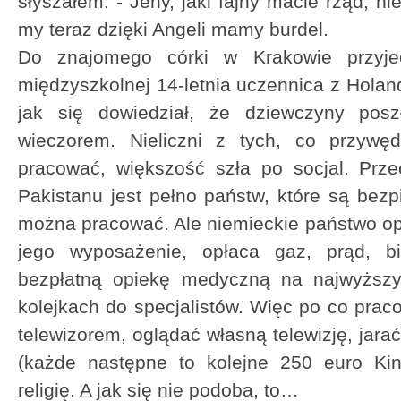
słyszałem: - Jeny, jaki fajny macie rząd, n
my teraz dzięki Angeli mamy burdel.
Do znajomego córki w Krakowie przyj
międzyszkolnej 14-letnia uczennica z Holandi
jak się dowiedział, że dziewczyny pos
wieczorem. Nieliczni z tych, co przywęd
pracować, większość szła po socjal. Prze
Pakistanu jest pełno państw, które są bezp
można pracować. Ale niemieckie państwo o
jego wyposażenie, opłaca gaz, prąd, bil
bezpłatną opiekę medyczną na najwyższy
kolejkach do specjalistów. Więc po co pra
telewizorem, oglądać własną telewizję, jarać 
(każde następne to kolejne 250 euro Kin
religię. A jak się nie podoba, to…