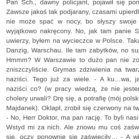
Pan Sch., dawny policjant, pojawił się po
Zawsze jakoś tak podjarany, czasami upierdli
nie może spać w nocy, bo słyszy swoje s
wyjątkowo nakręcony. No, jak tam panie S
uwierzy, byłem na wycieczce w Polsce. Taka
Danzig, Warschau. Ile tam zabytków, no sup
Hmmm? W Warszawie to dużo pan nie zob
zniszczyliście. Grymas zdziwienia na twarz
naziści. Tego już za wiele. - A ku…wa, j
naziści co? (w pracy wiedzą, że nie jest
cholery urwali? Drę się, a potrafię (mój pols
Majdanek). Oklapł, zrobił się czerwony na tw
- No, Herr Doktor, ma pan rację. To byli nas
Wstyd mi za nich. Ale znowu mu coś zaświ
się, oczy ponownie się zaświeciły… - A wi