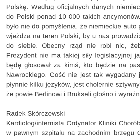
Polskę. Według oficjalnych danych niemie
do Polski ponad 10 000 takich ancymonów
było nie do pomyślenia, że niemieckie auto p
wjeżdża na teren Polski, by u nas prowadzić
do siebie. Obecny rząd nie robi nic, że
Prezydent nie ma takiej siły legislacyjnej j
będę głosował za kimś, kto będzie na pa
Nawrockiego. Gość nie jest tak wygadany 
płynnie kilku języków, jest cholernie sztywn
że powie Berlinowi i Brukseli głośno i wyraź
Radek Skórczewski
Kardiolog/internista Ordynator Kliniki Choró
w pewnym szpitalu na zachodnim brzegu O