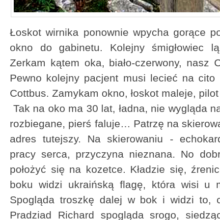
Łoskot wirnika ponownie wpycha gorące po
okno do gabinetu. Kolejny śmigłowiec lą
Zerkam kątem oka, biało-czerwony, nasz 
Pewno kolejny pacjent musi lecieć na cito
Cottbus. Zamykam okno, łoskot maleje, pilot w
Tak na oko ma 30 lat, ładna, nie wygląda n
rozbiegane, pierś faluje… Patrzę na skierowa
adres tutejszy. Na skierowaniu - echokar
pracy serca, przyczyna nieznana. No dobr
położyć się na kozetce. Kładzie się, źreni
boku widzi ukraińską flagę, która wisi u
Spogląda troszkę dalej w bok i widzi to,
Pradziad Richard spogląda srogo, siedzą