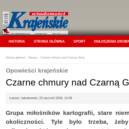
HISTORIA
STRONA GŁÓWNA
SPORT
OGŁOSZENIA DROB
Strona główna
>
Newsy
>
Czarne chmury nad Czarną Górą
Opowieści krajeńskie
Czarne chmury nad Czarną G
Łukasz Jakubowski, 15 styczeń 2026, 14:38
Grupa miłośników kartografii, stare nie
okoliczności. Tyle było trzeba, że