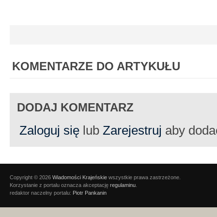
KOMENTARZE DO ARTYKUŁU
DODAJ KOMENTARZ
Zaloguj się
lub
Zarejestruj
aby doda
Copyright © 2026
Wiadomości Krajeńskie
wszystkie prawa zastrzeżone.
Korzystanie z portalu oznacza akceptację
regulaminu
.
redaktor naczelny portalu:
Piotr Pankanin