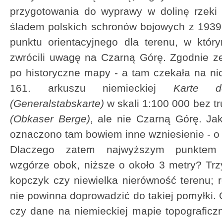
przygotowania do wyprawy w dolinę rzeki 
śladem polskich schronów bojowych z 1939
punktu orientacyjnego dla terenu, w któr
zwrócili uwagę na Czarną Górę. Zgodnie z
po historyczne mapy - a tam czekała na ni
161. arkuszu niemieckiej
Karte d
(Generalstabskarte)
w skali 1:100 000 bez t
(Obkaser Berge)
, ale nie Czarną Górę. J
oznaczono tam bowiem inne wzniesienie - o
Dlaczego zatem najwyższym punktem 
wzgórze obok, niższe o około 3 metry? Trzy
kopczyk czy niewielka nierówność terenu; r
nie powinna doprowadzić do takiej pomyłki. O
czy dane na niemieckiej mapie topograficzn