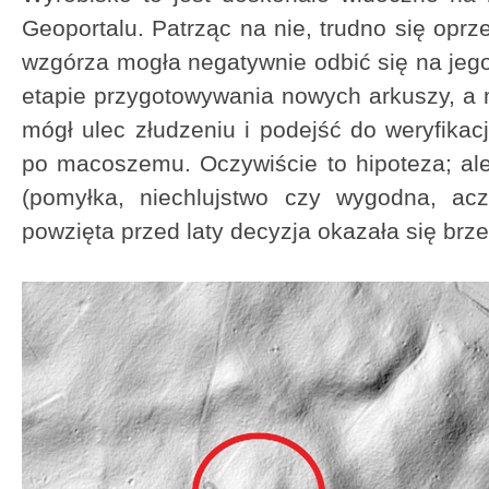
Geoportalu. Patrząc na nie, trudno się oprz
wzgórza mogła negatywnie odbić się na jego
etapie przygotowywania nowych arkuszy, a 
mógł ulec złudzeniu i podejść do weryfika
po macoszemu. Oczywiście to hipoteza; al
(pomyłka, niechlujstwo czy wygodna, acz
powzięta przed laty decyzja okazała się br