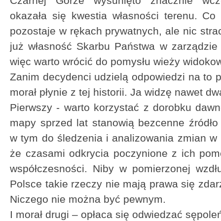
Czarnej Górze wysunięto znacznie wcz
okazała się kwestia własności terenu. C
pozostaje w rękach prywatnych, ale nic str
już własność Skarbu Państwa w zarządzi
więc warto wrócić do pomysłu wieży widoko
Zanim decydenci udzielą odpowiedzi na to p
morał płynie z tej historii. Ja widzę nawet dw
Pierwszy - warto korzystać z dorobku dawne
mapy sprzed lat stanowią bezcenne źródło
w tym do śledzenia i analizowania zmian w k
że czasami odkrycia poczynione z ich po
współczesności. Niby w pomierzonej wzdł
Polsce takie rzeczy nie mają prawa się zdarz
Niczego nie można być pewnym.
I morał drugi – opłaca się odwiedzać sępoleń