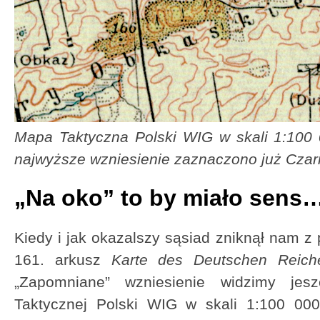
Mapa Taktyczna Polski WIG w skali 1:100 
najwyższe wzniesienie zaznaczono już Czar
„Na oko” to by miało sens
Kiedy i jak okazalszy sąsiad zniknął nam 
161. arkusz
Karte des Deutschen Reic
„Zapomniane” wzniesienie widzimy je
Taktycznej Polski WIG w skali 1:100 00