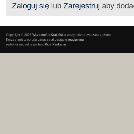
Zaloguj się
lub
Zarejestruj
aby doda
Copyright © 2026
Wiadomości Krajeńskie
wszystkie prawa zastrzeżone.
Korzystanie z portalu oznacza akceptację
regulaminu
.
redaktor naczelny portalu:
Piotr Pankanin