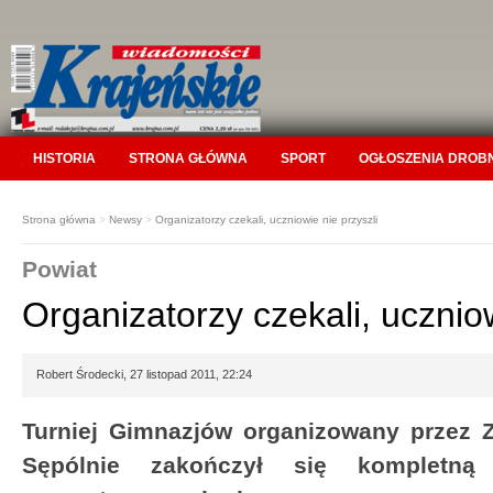
HISTORIA
STRONA GŁÓWNA
SPORT
OGŁOSZENIA DROB
Strona główna
>
Newsy
>
Organizatorzy czekali, uczniowie nie przyszli
Powiat
Organizatorzy czekali, uczniow
Robert Środecki, 27 listopad 2011, 22:24
Turniej Gimnazjów organizowany przez 
Sępólnie zakończył się kompletną