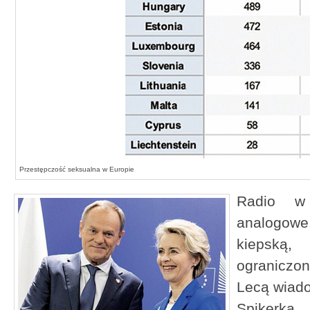
Przestępczość seksualna w Europie
Radio w 
analogo
kiepską,
ograniczo
Lecą wiado
Spikerka