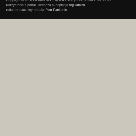
Copyright © 2026
Wiadomości Krajeńskie
wszystkie prawa zastrzeżone.
Korzystanie z portalu oznacza akceptację
regulaminu
.
redaktor naczelny portalu:
Piotr Pankanin