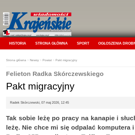
HISTORIA
STRONA GŁÓWNA
SPORT
OGŁOSZENIA DROB
Strona główna
>
Newsy
>
Powiat
>
Pakt migracyjny
Felieton Radka Skórczewskiego
Pakt migracyjny
Radek Skórczewski, 07 maj 2026, 12:45
Tak sobie leżę po pracy na kanapie i słu
leżę. Nie chce mi się odpalać komputera 