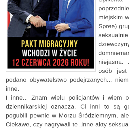
poprzedni
miejskim w
Spree) gru
seksual
dziewcz
domniema
niejasna.
osób jest
podano obywatelstwo podejrzanych... niemie
inne.
I inne... Znam wielu policjantów i wiem 
dziennikarskiej oznacza. Ci inni to są 
pogubili pewnie w Morzu Śródziemnym, ale z
Ciekawe, czy nagrywali te „inne akty seksual