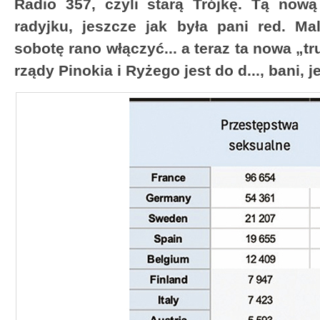
Radio 357, czyli starą Trójkę. Tą nową
radyjku, jeszcze jak była pani red. Ma
sobotę rano włączyć... a teraz ta nowa „
rządy Pinokia i Ryżego jest do d..., bani, je