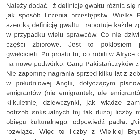
Należy dodać, iż definicje gwałtu różnią si
jak sposób liczenia przestępstw. Wielka 
szeroką definicję gwałtu i raportuje każde z
w przypadku wielu sprawców. Co nie dziwi
części zbiorowe. Jest to pokłosiem p
gwałcicieli. Po prostu to, co robili w Afryce
na nowe podwórko. Gang Pakistańczyków z
Nie zapomnę nagrania sprzed kilku lat z z
w południowej Anglii, dotyczącym plan
emigrantów (nie emigrantek, ale emigrantó
kilkuletniej dziewczynki, jak władze za
potrzeb seksualnych tej tak dużej liczby
obiegu kulturalnego, odpowiedź padła: „N
rozwiąże. Więc te liczby z Wielkiej Bry