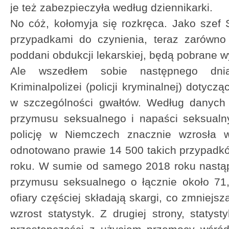
je też zabezpieczyła według dziennikarki.
No cóż, kołomyja się rozkręca. Jako sze
przypadkami do czynienia, teraz zarówno 
poddani obdukcji lekarskiej, będą pobrane wyma
Ale wszedłem sobie następnego dni
Kriminalpolizei (policji kryminalnej) dotycz
w szczególności gwałtów. Według danych p
przymusu seksualnego i napaści seksualn
policję w Niemczech znacznie wzrosła
odnotowano prawie 14 500 takich przypadk
roku. W sumie od samego 2018 roku nastąp
przymusu seksualnego o łącznie około 71,
ofiary częściej składają skargi, co zmniejs
wzrost statystyk. Z drugiej strony, statys