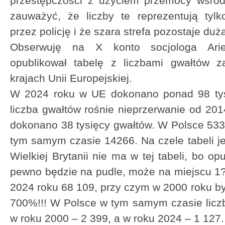
przestępczości z użyciem przemocy wśród 
zauważyć, że liczby te reprezentują tylk
przez policję i że szara strefa pozostaje duż
Obserwuję na X konto socjologa Ariel
opublikował tabelę z liczbami gwałtów 
krajach Unii Europejskiej.
W 2024 roku w UE dokonano ponad 98 tysi
liczba gwałtów rośnie nieprzerwanie od 201
dokonano 38 tysięcy gwałtów. W Polsce 53
tym samym czasie 14266. Na czele tabeli je
Wielkiej Brytanii nie ma w tej tabeli, bo op
pewno będzie na pudle, może na miejscu 
2024 roku 68 109, przy czym w 2000 roku był
700%!!! W Polsce w tym samym czasie licz
w roku 2000 – 2 399, a w roku 2024 – 1 12