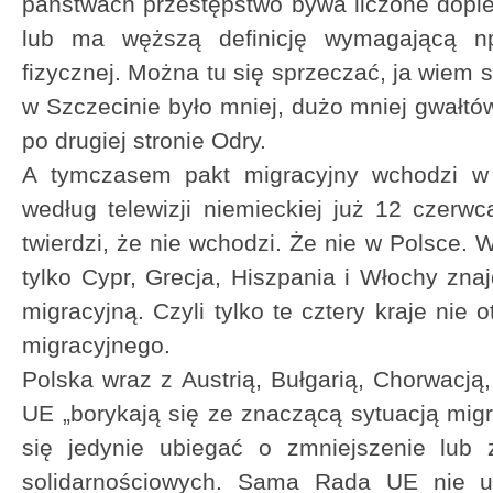
państwach przestępstwo bywa liczone dopi
lub ma węższą definicję wymagającą np
fizycznej. Można tu się sprzeczać, ja wiem s
w Szczecinie było mniej, dużo mniej gwałtó
po drugiej stronie Odry.
A tymczasem pakt migracyjny wchodzi w ż
według telewizji niemieckiej już 12 czerw
twierdzi, że nie wchodzi. Że nie w Polsce.
tylko Cypr, Grecja, Hiszpania i Włochy zna
migracyjną. Czyli tylko te cztery kraje nie 
migracyjnego.
Polska wraz z Austrią, Bułgarią, Chorwacją
UE „borykają się ze znaczącą sytuacją migr
się jedynie ubiegać o zmniejszenie lub 
solidarnościowych. Sama Rada UE nie u